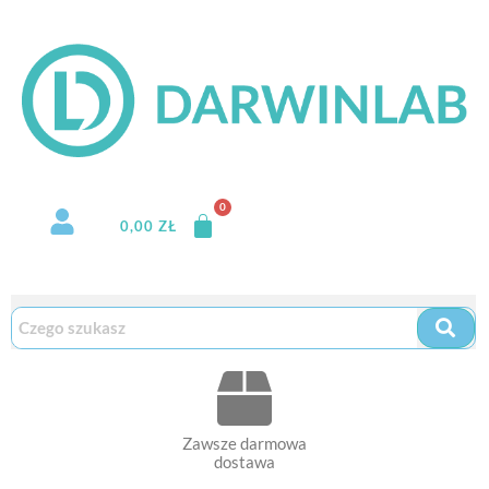
Przejdź
do
treści
0,00
ZŁ
Zawsze darmowa
dostawa