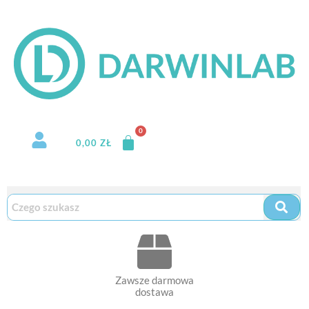
Przejdź
do
treści
0,00
ZŁ
Zawsze darmowa
dostawa